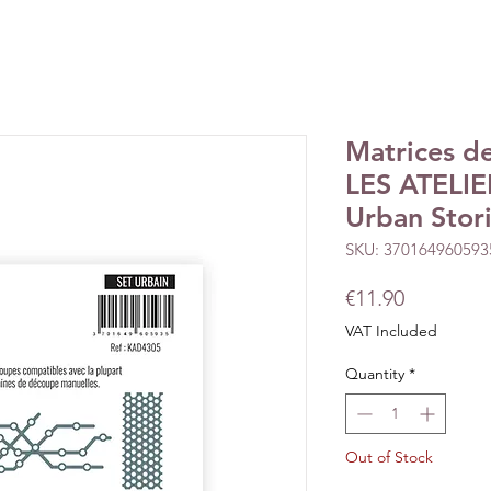
Matrices d
LES ATELI
Urban Stor
SKU: 370164960593
Price
€11.90
VAT Included
Quantity
*
Out of Stock