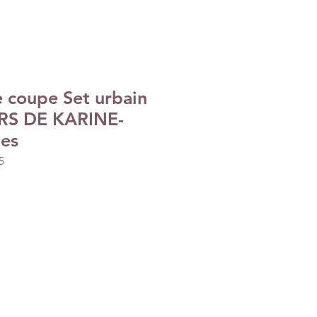
e coupe Set urbain
ERS DE KARINE-
ies
5