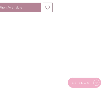
When Available
LE BLOG