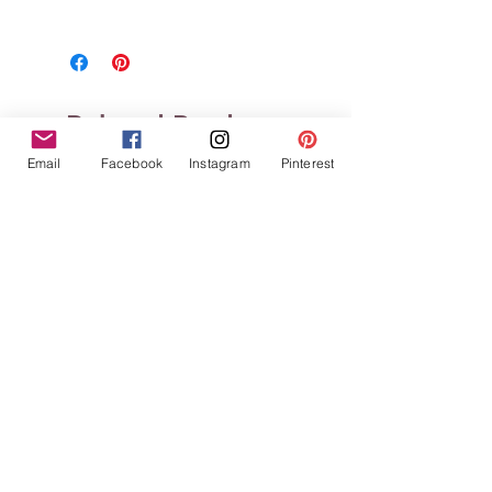
Related Products
Email
Facebook
Instagram
Pinterest
Tampons clears Définitions
Tampons clears Défin