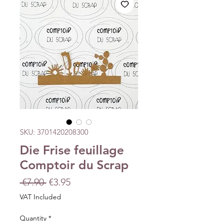
SKU: 3701420208300
Die Frise feuillage
Comptoir du Scrap
Regular
Sale
 €7.90 
€3.95
Price
Price
VAT Included
Quantity
*