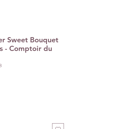
er Sweet Bouquet
s - Comptoir du
8
e
ce