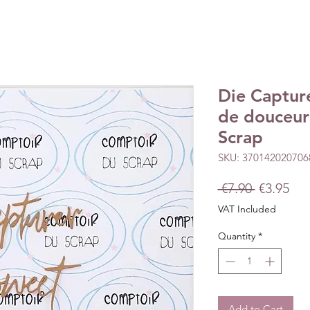
Die Captur
de douceur
Scrap
SKU: 370142020706
Regular
Sal
 €7.90 
€3.95
Price
Pri
VAT Included
Quantity
*
Add to Cart