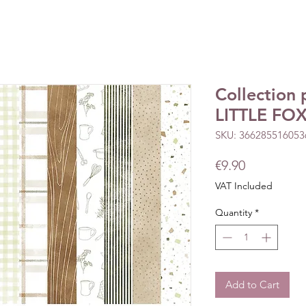
Collection 
LITTLE FOX
SKU: 366285516053
Price
€9.90
VAT Included
Quantity
*
Add to Cart