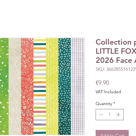
Collection 
LITTLE FOX
2026 Face 
SKU: 366285516122
Price
€9.90
VAT Included
Quantity
*
Add to Cart