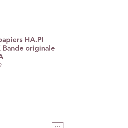
papiers HA.PI
 Bande originale
A
9