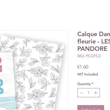
Calque Dans
fleurie - L
PANDORE
SKU: PCOFC2
Price
€1.60
VAT Included
Quantity
*
Add to Cart