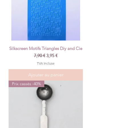
Silkscreen Motifs Triangles Diy and Cie
Prix original
Prix promotionnel
7,90 €
3,95 €
TVA Incluse
Ajouter au panier
Prix cassés -40%