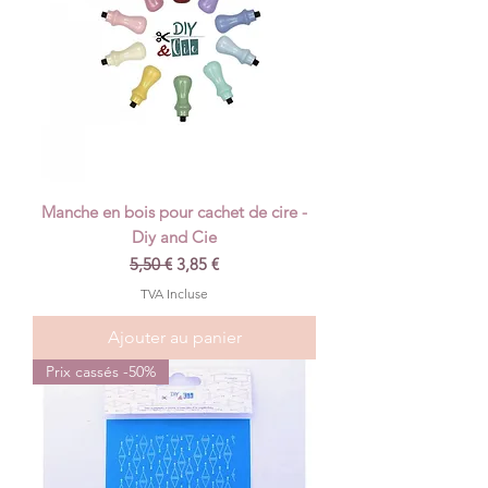
Manche en bois pour cachet de cire -
Diy and Cie
Prix original
Prix promotionnel
5,50 €
3,85 €
TVA Incluse
Ajouter au panier
Prix cassés -50%