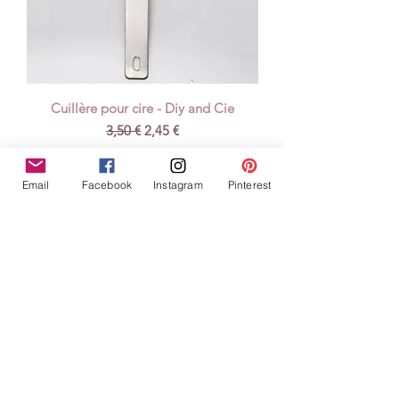
Cuillère pour cire - Diy and Cie
Prix original
Prix promotionnel
3,50 €
2,45 €
TVA Incluse
Email
Facebook
Instagram
Pinterest
Ajouter au panier
Prix cassés -40%