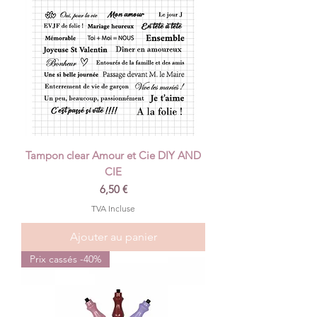
Tampon clear Amour et Cie DIY AND
CIE
Prix
6,50 €
TVA Incluse
Ajouter au panier
Prix cassés -40%