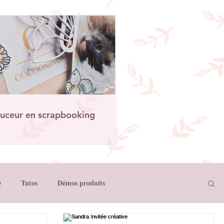
uceur en scrapbooking
e
Tutos
Démos produits
Créations Papernova Design
Créations Scrap'Touch