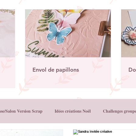
Envol de papillons
Do
sse/Salon Version Scrap
Idées créations Noël
Challenges group
Créations Les Papiers de Pandore
Créations Mes P’tits Ciseaux