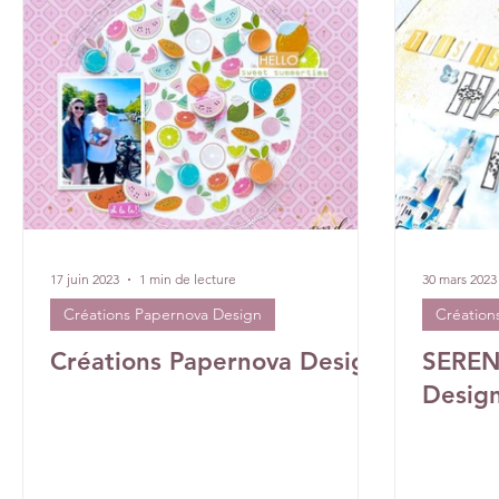
DT Véronique
DT Céline
DT Tiffany
DT Rose
17 juin 2023
1 min de lecture
30 mars 2023
Créations Papernova Design
Création
Créations Papernova Design
SEREN
Desig