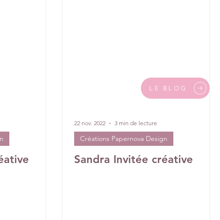
es de l’année écoulée
Invitées surprise
pages
LE BLOG
22 nov. 2022
3 min de lecture
gn
Créations Papernova Design
éative
Sandra Invitée créative