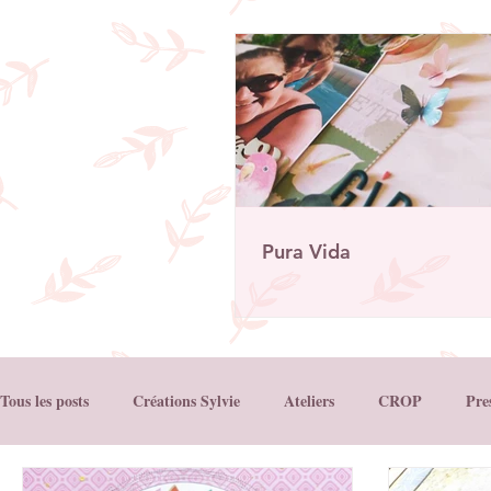
Pura Vida
Tous les posts
Créations Sylvie
Ateliers
CROP
Pre
Créations Ha.Pi Little Fox
Créations L’encre et L'Image