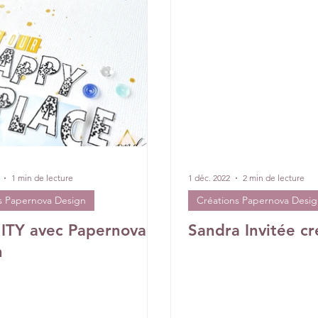
DT Aurore
IC Florence
Equipe Créative
Rétrospectiv
1 min de lecture
1 déc. 2022
2 min de lecture
s Papernova Design
Créations Papernova Desi
ITY avec Papernova
Sandra Invitée cr
n