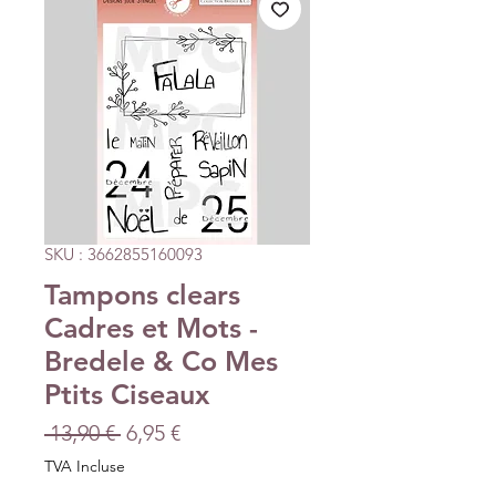
SKU : 3662855160093
Tampons clears
Cadres et Mots -
Bredele & Co Mes
Ptits Ciseaux
Prix
Prix
 13,90 € 
6,95 €
original
promotionnel
TVA Incluse