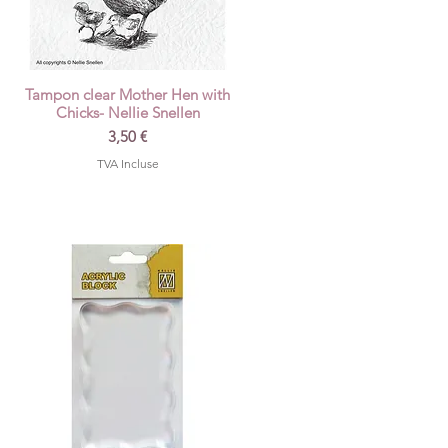
Tampon clear Mother Hen with
Aperçu rapide
Chicks- Nellie Snellen
Prix
3,50 €
TVA Incluse