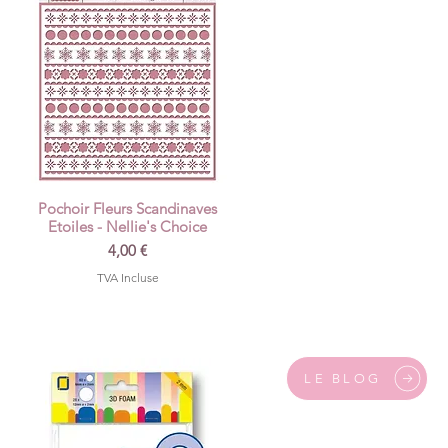
Pochoir Fleurs Scandinaves
Aperçu rapide
Etoiles - Nellie's Choice
Prix
4,00 €
TVA Incluse
LE BLOG