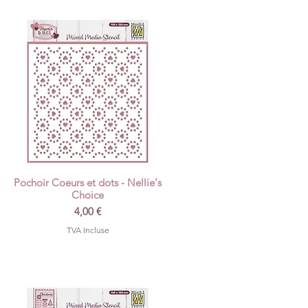
Pochoir Coeurs et dots - Nellie's
Aperçu rapide
Choice
Prix
4,00 €
TVA Incluse