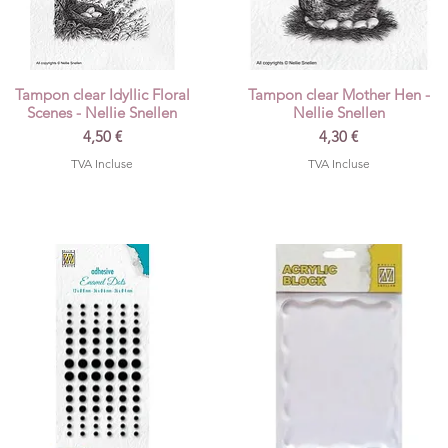
Tampon clear Idyllic Floral
Tampon clear Mother Hen -
Aperçu rapide
Aperçu rapide
Scenes - Nellie Snellen
Nellie Snellen
Prix
Prix
4,50 €
4,30 €
TVA Incluse
TVA Incluse