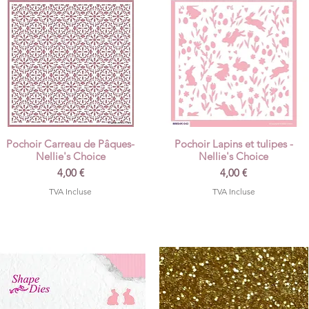
Pochoir Carreau de Pâques-
Pochoir Lapins et tulipes -
Aperçu rapide
Aperçu rapide
Nellie's Choice
Nellie's Choice
Prix
Prix
4,00 €
4,00 €
TVA Incluse
TVA Incluse