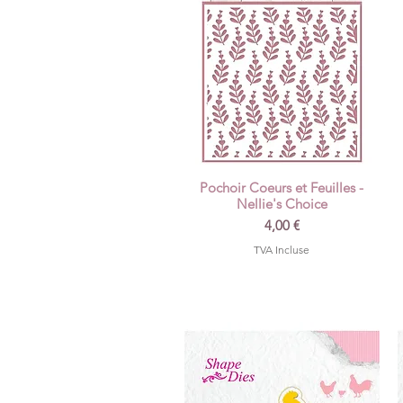
Pochoir Coeurs et Feuilles -
Aperçu rapide
Nellie's Choice
Prix
4,00 €
TVA Incluse