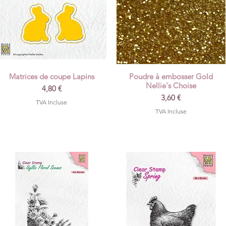
Matrices de coupe Lapins
Poudre à embosser Gold
Aperçu rapide
Aperçu rapide
Nellie's Choise
Prix
4,80 €
Prix
3,60 €
TVA Incluse
TVA Incluse