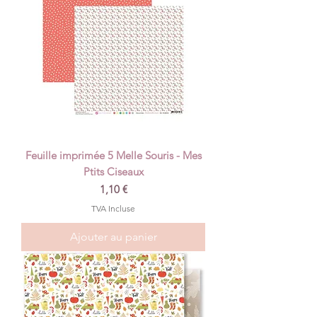
Feuille imprimée 5 Melle Souris - Mes
Ptits Ciseaux
Prix
1,10 €
TVA Incluse
Ajouter au panier