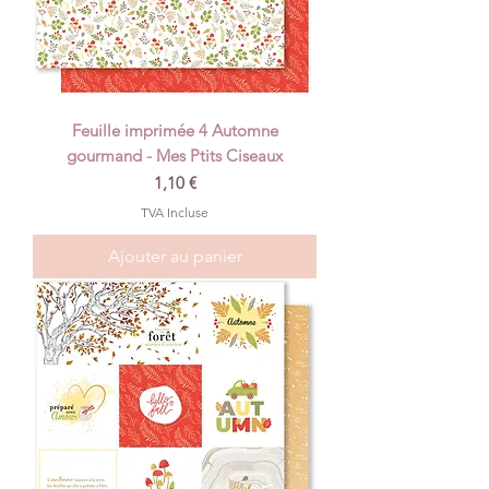
Feuille imprimée 4 Automne
gourmand - Mes Ptits Ciseaux
Prix
1,10 €
TVA Incluse
Ajouter au panier