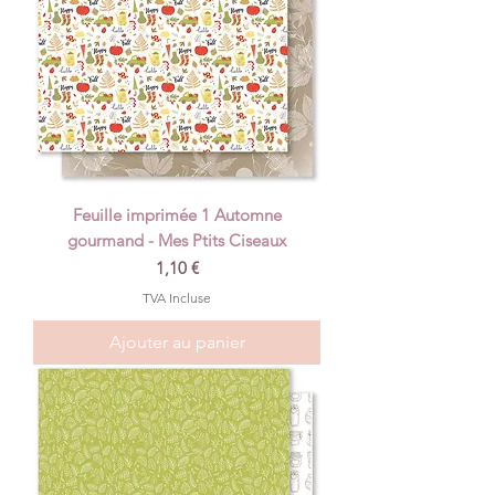
Feuille imprimée 1 Automne
gourmand - Mes Ptits Ciseaux
Prix
1,10 €
TVA Incluse
Ajouter au panier