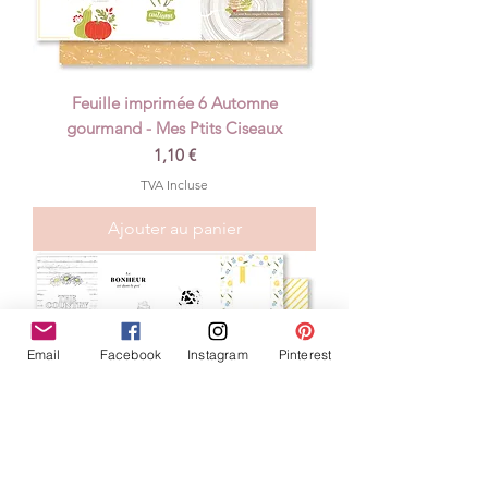
Feuille imprimée 6 Automne
gourmand - Mes Ptits Ciseaux
Prix
1,10 €
TVA Incluse
Ajouter au panier
Email
Facebook
Instagram
Pinterest