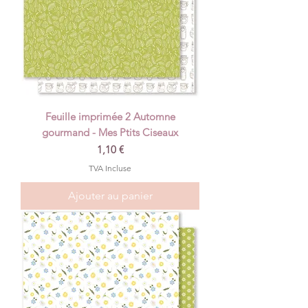
Feuille imprimée 2 Automne
gourmand - Mes Ptits Ciseaux
Prix
1,10 €
TVA Incluse
Ajouter au panier