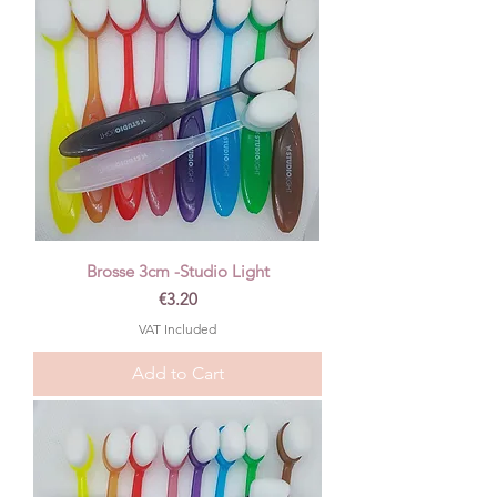
Brosse 3cm -Studio Light
Price
€3.20
VAT Included
Add to Cart