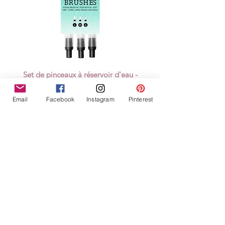
Set de pinceaux à réservoir d'eau -
Studio Light
Price
€12.50
Email
Facebook
Instagram
Pinterest
VAT Included
Add to Cart