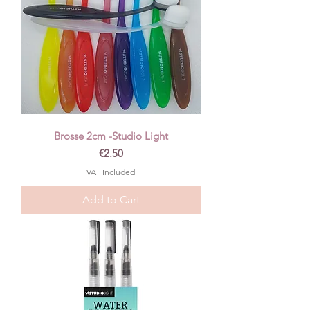
Brosse 2cm -Studio Light
Price
€2.50
VAT Included
Add to Cart