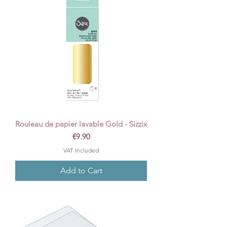
Rouleau de papier lavable Gold - Sizzix
Price
€9.90
VAT Included
Add to Cart