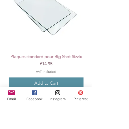
Plaques standard pour Big Shot Sizzix
Price
€14.95
VAT Included
Add to Cart
Email
Facebook
Instagram
Pinterest