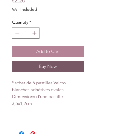
€2.20
VAT Included
Quantity
*
Add to Cart
Buy Now
Sachet de 5 pastilles Velcro
blanches adhésives ovales
Dimensions d'une pastille
3,5x1,2cm