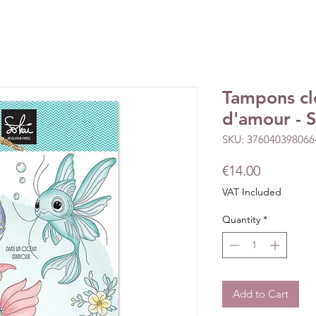
Tampons cl
d'amour - S
SKU: 376040398066
Price
€14.00
VAT Included
Quantity
*
Add to Cart