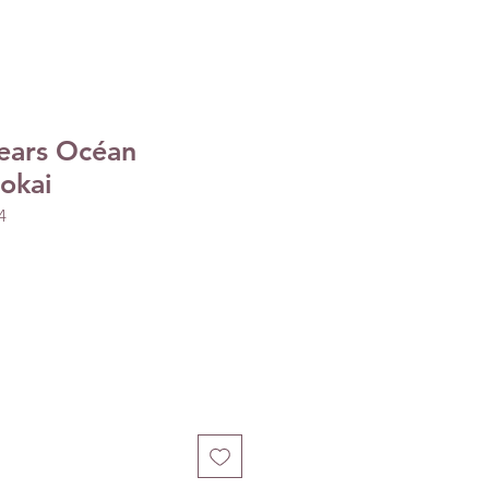
ears Océan
okai
4