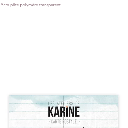
x15cm pâte polymère transparent