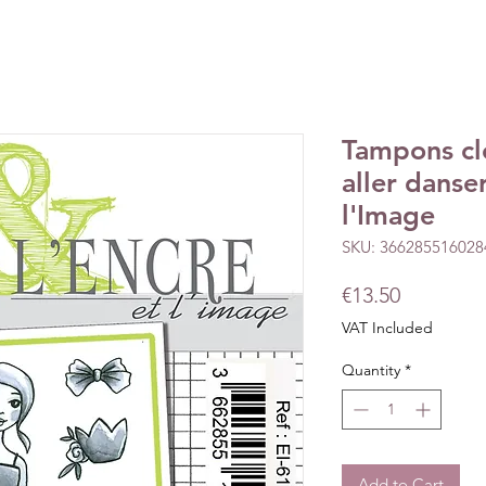
Tampons cl
aller danser
l'Image
SKU: 366285516028
Price
€13.50
VAT Included
Quantity
*
Add to Cart