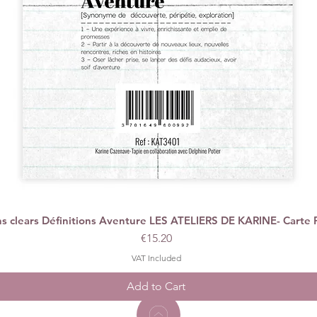
 clears Définitions Aventure LES ATELIERS DE KARINE- Carte 
Quick View
Price
€15.20
VAT Included
Add to Cart