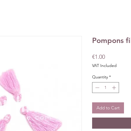
Pompons fil
Price
€1.00
VAT Included
Quantity
*
Add to Cart