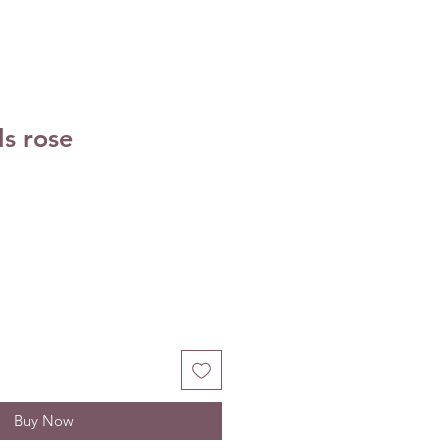
s rose
Buy Now