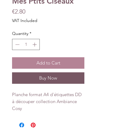
Mes Ptits Ciseaux
Price
€2.80
VAT Included
Quantity
*
Add to Cart
Buy Now
Planche format A4 d'étiquettes DD
à découper collection Ambiance
Cosy