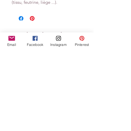
(tissu, feutrine, liège ...).
Related Products
Email
Facebook
Instagram
Pinterest
Tampons clears Définitions
Tampons clears Défin