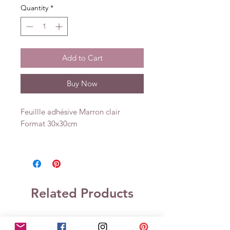
Quantity
*
Add to Cart
Buy Now
Feuillle adhésive Marron clair
Format 30x30cm
Related Products