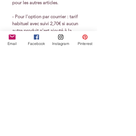
pour les autres articles.
- Pour l'option par courrier : tarif
habituel avec suivi 2,70€ si aucun
autre produit n'est ajouté à la
commande, dans le cas contraire les
Email
Facebook
Instagram
Pinterest
frais de port s'appliquent selon les
modalités habituelles de livraison
pour les autres articles
.
Cette carte a une validité de 6 mois
à compter de la date d'achat.