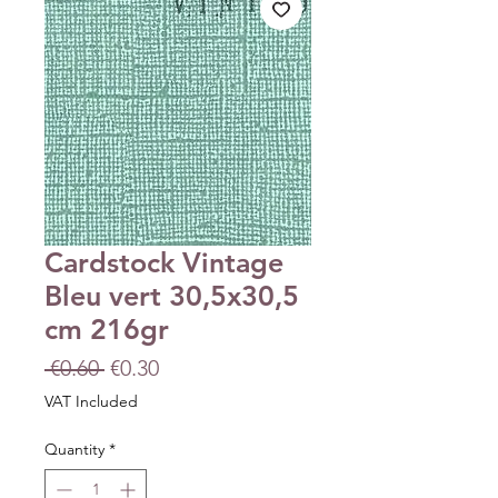
Cardstock Vintage
Bleu vert 30,5x30,5
cm 216gr
Regular
Sale
 €0.60 
€0.30
Price
Price
VAT Included
Quantity
*