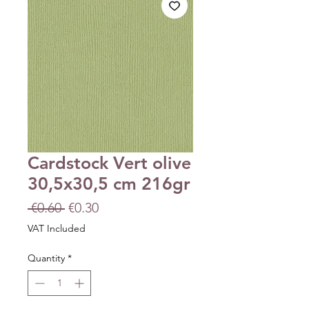
Cardstock Vert olive
30,5x30,5 cm 216gr
Regular
Sale
 €0.60 
€0.30
Price
Price
VAT Included
Quantity
*