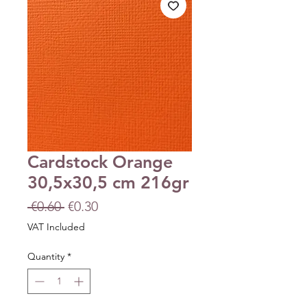
Cardstock Orange
30,5x30,5 cm 216gr
Regular
Sale
 €0.60 
€0.30
Price
Price
VAT Included
Quantity
*