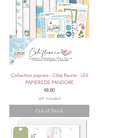
Collection papiers - Côte fleurie - LES
PAPIERS DE PANDORE
Price
€8.80
VAT Included
Out of Stock