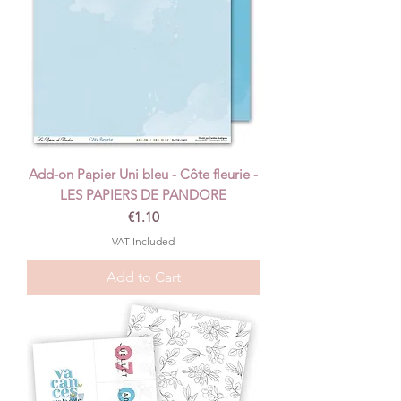
Add-on Papier Uni bleu - Côte fleurie -
LES PAPIERS DE PANDORE
Price
€1.10
VAT Included
Add to Cart