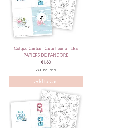
Calque Cartes - Côte fleurie - LES
PAPIERS DE PANDORE
Price
€1.60
VAT Included
Add to Cart