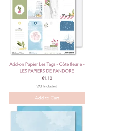
Add-on Papier Les Tags - Côte fleurie -
LES PAPIERS DE PANDORE
Price
€1.10
VAT Included
Add to Cart