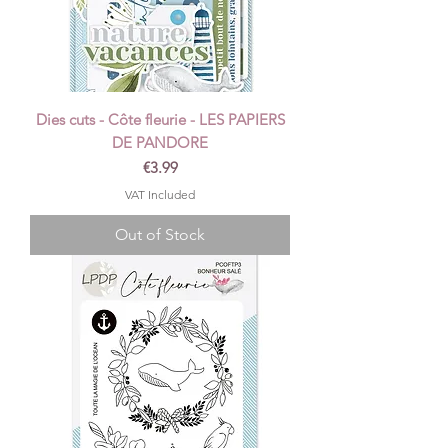
Dies cuts - Côte fleurie - LES PAPIERS
DE PANDORE
Price
€3.99
VAT Included
Out of Stock