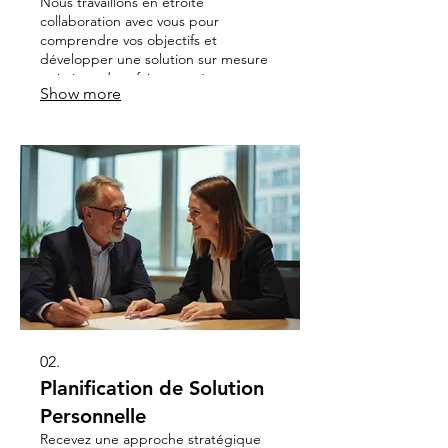
Nous travaillons en étroite
collaboration avec vous pour
comprendre vos objectifs et
développer une solution sur mesure
qui répond parfaitement à vos
Show more
attentes. Votre vision devient notre
mission.
02.
Planification de Solution
Personnelle
Recevez une approche stratégique