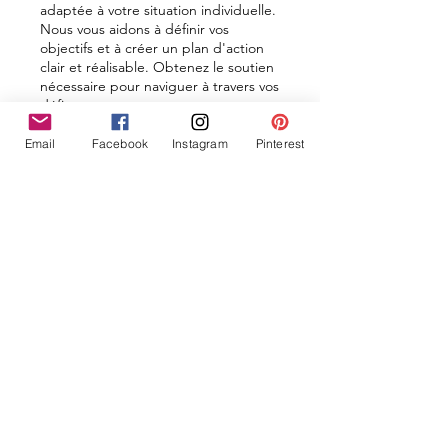
adaptée à votre situation individuelle.
Nous vous aidons à définir vos
objectifs et à créer un plan d'action
clair et réalisable. Obtenez le soutien
nécessaire pour naviguer à travers vos
défis.
Show more
Email
Facebook
Instagram
Pinterest
03.
Forfait Guide Expert
Bénéficiez de conseils avisés et d'un