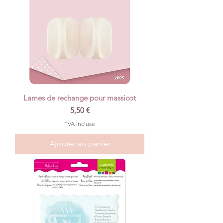
Lames de rechange pour massicot
Prix
5,50 €
TVA Incluse
Ajouter au panier