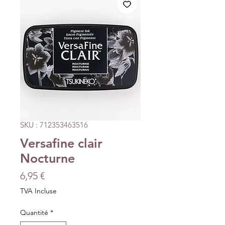
SKU : 712353463516
Versafine clair
Nocturne
Prix
6,95 €
TVA Incluse
Quantité
*