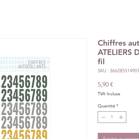
Chiffres au
ATELIERS D
fil
SKU : 36628551490
Prix
5,90 €
TVA Incluse
Quantité
*
Ajouter au panier