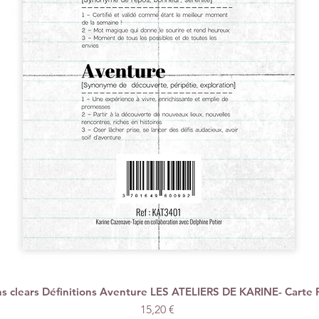
 clears Définitions Aventure LES ATELIERS DE KARINE- Carte 
Aperçu rapide
Prix
15,20 €