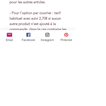
pour les autres articles.
- Pour l'option par courrier : tarif
habituel avec suivi 2,70€ si aucun
autre produit n'est ajouté à la
commande, dans le cas contraire les
frais de port s'appliquent selon les
modalités habituelles de livraison
Email
Facebook
Instagram
Pinterest
pour les autres articles
.
Cette carte a une validité de 6 mois
à compter de la date d'achat.