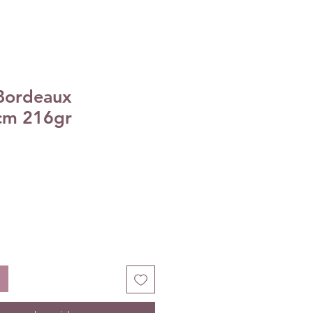
Bordeaux
cm 216gr
ix
omotionnel