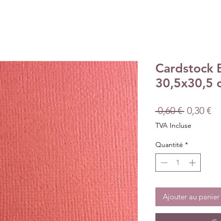
Cardstock 
30,5x30,5 
Prix
Pr
 0,60 € 
0,30 €
original
pr
TVA Incluse
Quantité
*
Ajouter au panier