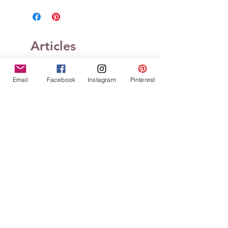
Articles
similaires
Email
Facebook
Instagram
Pinterest
Tampons clears Définitions
Tampons clears Défin