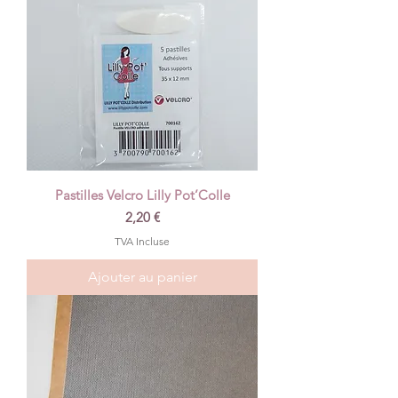
Pastilles Velcro Lilly Pot’Colle
Prix
2,20 €
TVA Incluse
Ajouter au panier