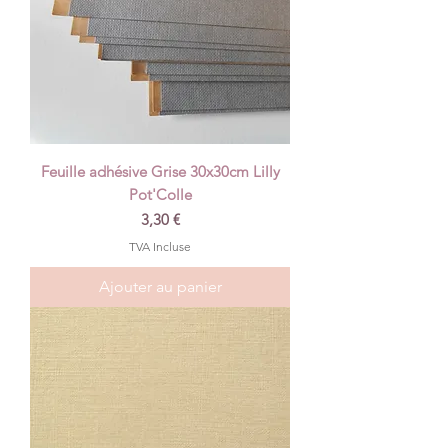
Feuille adhésive Grise 30x30cm Lilly
Pot'Colle
Prix
3,30 €
TVA Incluse
Ajouter au panier