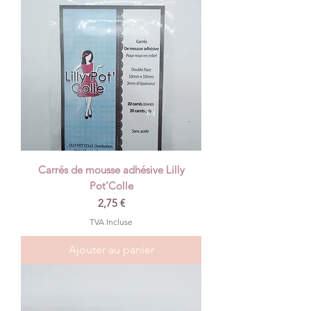
Carrés de mousse adhésive Lilly
Pot’Colle
Prix
2,75 €
TVA Incluse
Ajouter au panier