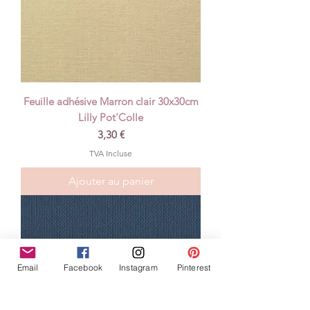
Feuille adhésive Marron clair 30x30cm
Lilly Pot'Colle
Prix
3,30 €
TVA Incluse
Ajouter au panier
Email
Facebook
Instagram
Pinterest