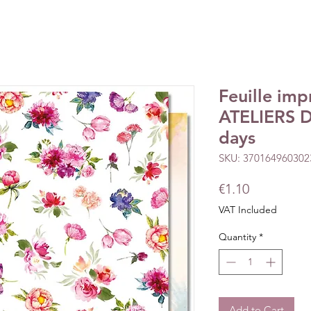
Feuille imp
ATELIERS D
days
SKU: 370164960302
Price
€1.10
VAT Included
Quantity
*
Add to Cart