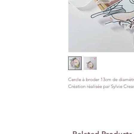
Cercle à broder 13cm de diamètre 
Création réalisée par Sylvie Crea
Related Products