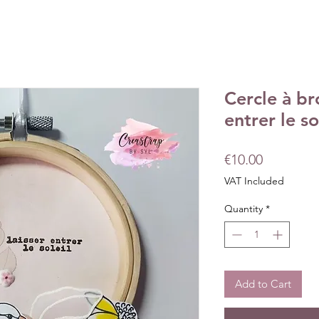
Cercle à br
entrer le so
Price
€10.00
VAT Included
Quantity
*
Add to Cart