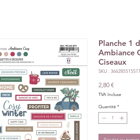
Planche 1 d
Ambiance C
Ciseaux
SKU : 36628551557
Prix
2,80 €
TVA Incluse
Quantité
*
Ajouter au panier