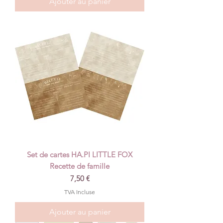
Ajouter au panier
Set de cartes HA.PI LITTLE FOX
Recette de famille
Prix
7,50 €
TVA Incluse
Ajouter au panier