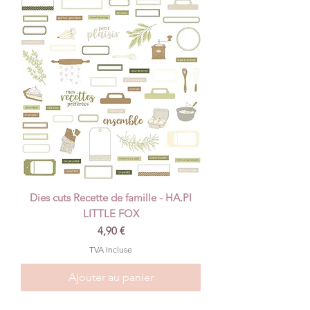
Dies cuts Recette de famille - HA.PI
LITTLE FOX
Prix
4,90 €
TVA Incluse
Ajouter au panier