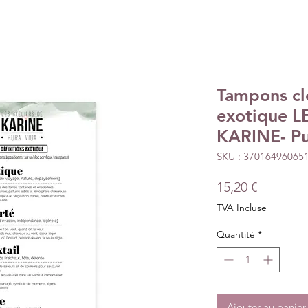
Tampons cle
exotique L
KARINE- Pu
SKU : 37016496065
Prix
15,20 €
TVA Incluse
Quantité
*
Ajouter au panier