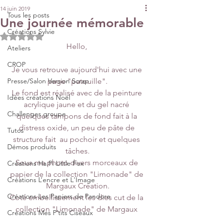
14 juin 2019
Tous les posts
Une journée mémorable
Créations Sylvie
Noté NaN étoiles sur 5.
Hello, 
Ateliers
CROP
Je vous retrouve aujourd'hui avec une 
Presse/Salon Version Scrap
page "patouille".
Le fond est réalisé avec de la peinture 
Idées créations Noël
acrylique jaune et du gel nacré 
Challenges groupe
quelques tampons de fond fait à la 
distress oxide, un peu de pâte de 
Tutos
structure fait  au pochoir et quelques 
Démos produits
tâches.
Sous ma photo divers morceaux de 
Créations Ha.Pi Little Fox
papier de la collection "Limonade" de 
Créations L’encre et L'Image
Margaux Création.
Créations Les Papiers de Pandore
Coté embellissement les dies cut de la 
collection "Limonade" de Margaux 
Créations Mes P’tits Ciseaux