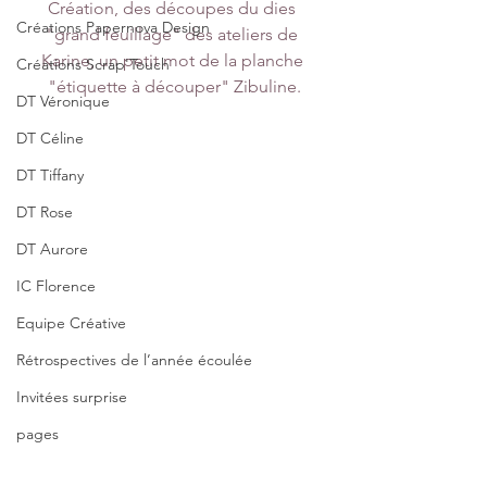
Création, des découpes du dies 
Créations Papernova Design
"grand feuillage" des ateliers de 
Karine, un petit mot de la planche 
Créations Scrap'Touch
"étiquette à découper" Zibuline.
DT Véronique
DT Céline
DT Tiffany
DT Rose
DT Aurore
IC Florence
Equipe Créative
Rétrospectives de l’année écoulée
Invitées surprise
pages