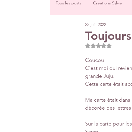
Tous les posts
Créations Sylvie
23 juil. 2022
Challenges groupe
Tutos
Toujours
Noté NaN étoiles 
Créations Les Papiers de Pandore
Coucou
C’est moi qui revie
DT Véronique
DT Céline
grande Juju.
Cette carte était a
Rétrospectives de l’année écoulée
Ma carte était dans 
décorée des lettres
Sur la carte pour le
Scrap.