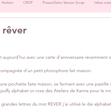
Ateliers
CROP
Presse/Salon Version Scrap
Idées créa
Démos produits
Créations Ha.Pi Little Fox
Créations L’en
 rêver
sur 5.
Créations Mes P’tits Ciseaux
Créations Papernova Design
nt aujourd’hui avec une carte d’anniversaire récemment o
DT Tiffany
DT Rose
DT Aurore
IC Florence
Equ
ccompagnée d’un petit photophore fait maison.
Invitées surprise
pages
une pochette faite maison, se fermant avec une pastille v
 puffy alphabet or rose des Ateliers de Karine pour le m
s grandes lettres du mot REVER j’ai utilisé le die alphab