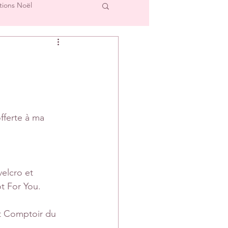
tions Noël
cre et L'Image
Créations Scrap'Touch
fferte à ma 
ipe Créative
elcro et 
ot For You.
et Comptoir du 