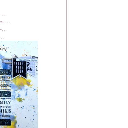
k-…
es-…
e-…
l…