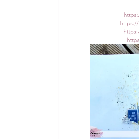
https
https:
https
http