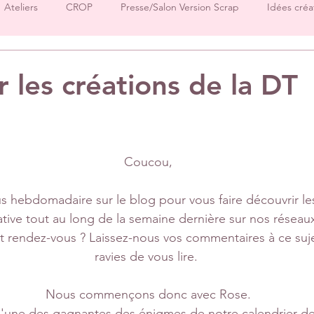
Ateliers
CROP
Presse/Salon Version Scrap
Idées créa
Démos produits
Créations Ha.Pi Little Fox
Créations L’en
r les créations de la DT
sur 5.
Créations Mes P’tits Ciseaux
Créations Papernova Design
Coucou,
DT Tiffany
DT Rose
DT Aurore
IC Florence
Equ
 hebdomadaire sur le blog pour vous faire découvrir les
ative tout au long de la semaine dernière sur nos réseau
Invitées surprise
pages
t rendez-vous ? Laissez-nous vos commentaires à ce suje
ravies de vous lire. 
Nous commençons donc avec Rose.
'une des gagnantes des énigmes de notre calendrier de 