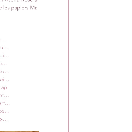
c les papiers Ma 
ic…
heu…
toi…
mp…
pto…
toi…
rap
mpt…
erf…
-co…
nt-…