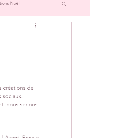
tions Noël
cre et L'Image
Créations Scrap'Touch
ipe Créative
 créations de 
x sociaux.
t, nous serions 
l'Avent, Rose a 