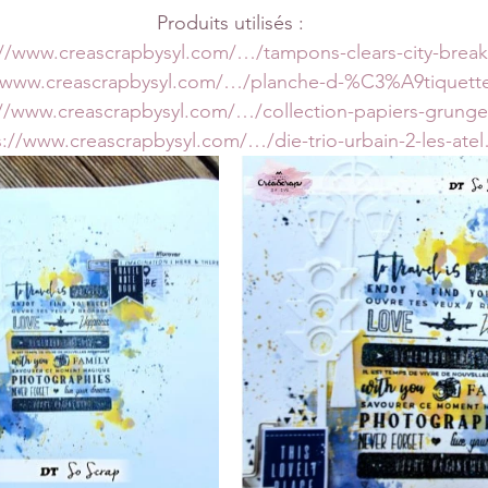
Produits utilisés :
://www.creascrapbysyl.com/…/tampons-clears-city-brea
//www.creascrapbysyl.com/…/planche-d-%C3%A9tiquett
://www.creascrapbysyl.com/…/collection-papiers-grung
s://www.creascrapbysyl.com/…/die-trio-urbain-2-les-ate