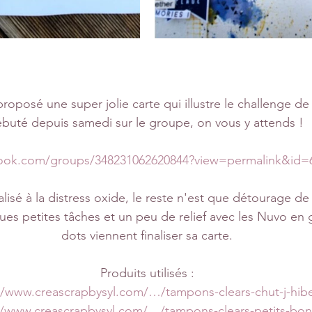
proposé une super jolie carte qui illustre le challenge de 
buté depuis samedi sur le groupe, on vous y attends ! 
book.com/groups/348231062620844?view=permalink&id=
alisé à la distress oxide, le reste n'est que détourage d
ues petites tâches et un peu de relief avec les Nuvo en 
dots viennent finaliser sa carte.
Produits utilisés :
//www.creascrapbysyl.com/…/tampons-clears-chut-j-hi
//www.creascrapbysyl.com/…/tampons-clears-petits-b