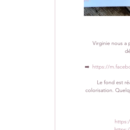
Virginie nous a 
dé
➡️  
https://m.face
Le fond est ré
colorisation. Quelq
https:
https: