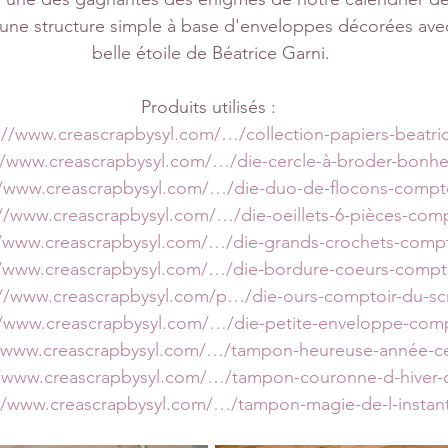
, une structure simple à base d'enveloppes décorées ave
belle étoile de Béatrice Garni.
Produits utilisés : 
://www.creascrapbysyl.com/…/collection-papiers-beatr
//www.creascrapbysyl.com/…/die-cercle-à-broder-bon
//www.creascrapbysyl.com/…/die-duo-de-flocons-comp
://www.creascrapbysyl.com/…/die-oeillets-6-pièces-co
//www.creascrapbysyl.com/…/die-grands-crochets-com
//www.creascrapbysyl.com/…/die-bordure-coeurs-comp
://www.creascrapbysyl.com/p…/die-ours-comptoir-du-sc
//www.creascrapbysyl.com/…/die-petite-enveloppe-co
//www.creascrapbysyl.com/…/tampon-heureuse-année-c
//www.creascrapbysyl.com/…/tampon-couronne-d-hiver
//www.creascrapbysyl.com/…/tampon-magie-de-l-insta