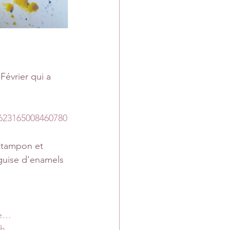
Février qui a 
623165008460780
e tampon et 
guise d'enamels 
be…
onh…