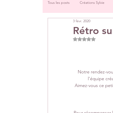
Tous les posts
Créations Sylvie
3 févr. 2020
Challenges groupe
Tutos
Rétro su
Noté NaN étoiles 
Créations Les Papiers de Pandore
DT Véronique
DT Céline
Notre rendez-vous
l’équipe cré
Rétrospectives de l’année écoulée
Aimez-vous ce peti
Pour récompenser l