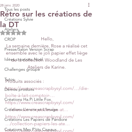
28 janv. 2020
Tous les posts
Rétro sur les créations de
Créations Sylvie
la DT
Ateliers
Noté NaN étoiles sur 5.
Hello,
CROP
La semaine dernière, Rose a réalisé cet 
Presse/Salon Version Scrap
ensemble avec le joli papier effet liège 
Idées créations Noël
de la collection Woodland de Les 
Ateliers de Karine. 
Challenges groupe
Tutos
Produits associés :
https://www.creascrapbysyl.com/…/die-
Démos produits
boîte-à-lait-comptoir-…
Créations Ha.Pi Little Fox
https://www.creascrapbysyl.com/
Créations L’encre et L'Image
…/dies-set-etiquettes-les-at…
https://www.creascrapbysyl.com/
Créations Les Papiers de Pandore
…/collection-papiers-les-ate…
Créations Mes P’tits Ciseaux
https://www.creascrapbysyl.com/