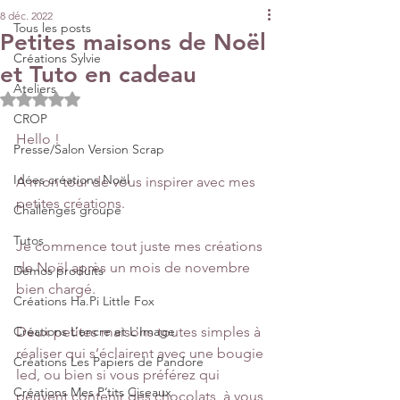
8 déc. 2022
Tous les posts
Petites maisons de Noël
Créations Sylvie
et Tuto en cadeau
Ateliers
Noté NaN étoiles sur 5.
CROP
Hello !
Presse/Salon Version Scrap
Idées créations Noël
A mon tour de vous inspirer avec mes 
petites créations. 
Challenges groupe
Tutos
Je commence tout juste mes créations 
de Noël après un mois de novembre 
Démos produits
bien chargé.
Créations Ha.Pi Little Fox
Créations L’encre et L'Image
Deux petites maisons toutes simples à 
réaliser qui s’éclairent avec une bougie 
Créations Les Papiers de Pandore
led, ou bien si vous préférez qui 
Créations Mes P’tits Ciseaux
peuvent contenir des chocolats, à vous 