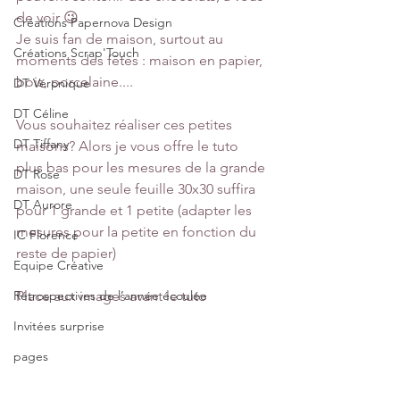
de voir 😉
Créations Papernova Design
Je suis fan de maison, surtout au 
Créations Scrap'Touch
moments des fêtes : maison en papier, 
bois, porcelaine....
DT Véronique
DT Céline
Vous souhaitez réaliser ces petites 
DT Tiffany
maisons? Alors je vous offre le tuto 
plus bas pour les mesures de la grande 
DT Rose
maison, une seule feuille 30x30 suffira 
DT Aurore
pour 1 grande et 1 petite (adapter les 
mesures pour la petite en fonction du 
IC Florence
reste de papier)
Equipe Créative
Rétrospectives de l’année écoulée
Place aux images avant le tuto
Invitées surprise
pages