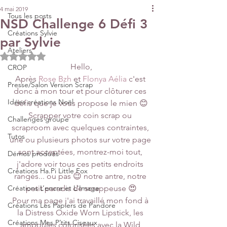
4 mai 2019
Tous les posts
NSD Challenge 6 Défi 3
Créations Sylvie
par Sylvie
Ateliers
Noté NaN étoiles sur 5.
Hello,
CROP
Après 
Rose Bzh
 et 
Flonya Aélia
 c'est 
Presse/Salon Version Scrap
donc à mon tour et pour clôturer ces 
Idées créations Noël
défis que je vous propose le mien 😊
Scrapper votre coin scrap ou 
Challenges groupe
scraproom avec quelques contraintes, 
Tutos
une ou plusieurs photos sur votre page 
sont acceptées, montrez-moi tout, 
Démos produits
j'adore voir tous ces petits endroits 
Créations Ha.Pi Little Fox
rangés... ou pas 😉 notre antre, notre 
Créations L’encre et L'Image
petit paradis de scrappeuse 😍
Pour ma page j'ai travaillé mon fond à 
Créations Les Papiers de Pandore
la Distress Oxide Worn Lipstick, les 
Créations Mes P’tits Ciseaux
ampoules colorisées avec la Wild 