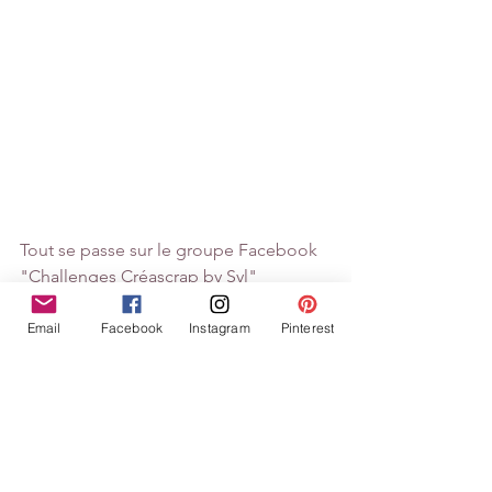
Tout se passe sur le groupe Facebook 
"Challenges Créascrap by Syl"
https://www.facebook.com/groups/348
231062620844/
Email
Facebook
Instagram
Pinterest