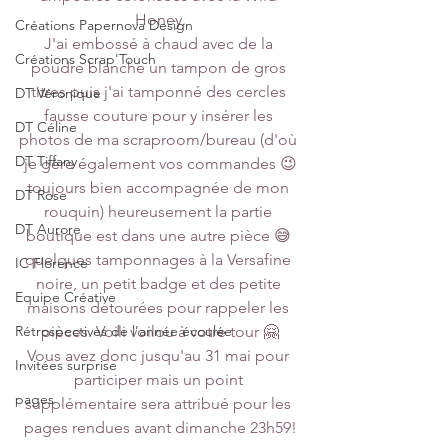
Honey.
Créations Papernova Design
J'ai embossé à chaud avec de la 
Créations Scrap'Touch
poudre blanche un tampon de gros 
titres puis j'ai tamponné des cercles 
DT Véronique
fausse couture pour y insérer les 
DT Céline
photos de ma scraproom/bureau (d'où 
DT Tiffany
je gère également vos commandes 😉
toujours bien accompagnée de mon 
DT Rose
rouquin) heureusement la partie 
DT Aurore
boutique est dans une autre pièce 😅 
quelques tamponnages à la Versafine 
IC Florence
noire, un petit badge et des petite 
Equipe Créative
maisons détourées pour rappeler les 
Rétrospectives de l’année écoulée
pièces. Voili voilou à votre tour 🤗
Vous avez donc jusqu'au 31 mai pour 
Invitées surprise
participer mais un point 
pages
supplémentaire sera attribué pour les 
pages rendues avant dimanche 23h59!