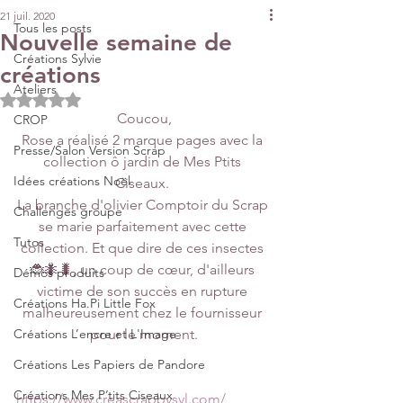
21 juil. 2020
Tous les posts
Nouvelle semaine de
Créations Sylvie
créations
Ateliers
Noté NaN étoiles sur 5.
Coucou,
CROP
Rose a réalisé 2 marque pages avec la 
Presse/Salon Version Scrap
collection ô jardin de Mes Ptits 
Idées créations Noël
Ciseaux. 
La branche d'olivier Comptoir du Scrap 
Challenges groupe
se marie parfaitement avec cette 
Tutos
collection. Et que dire de ces insectes 
🐞🐜🐛, un coup de cœur, d'ailleurs 
Démos produits
victime de son succès en rupture 
Créations Ha.Pi Little Fox
malheureusement chez le fournisseur 
Créations L’encre et L'Image
pour le moment.
Créations Les Papiers de Pandore
Créations Mes P’tits Ciseaux
https://www.creascrapbysyl.com/