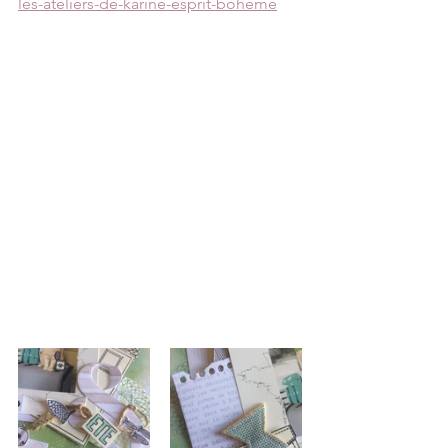
les-ateliers-de-karine-esprit-bohème