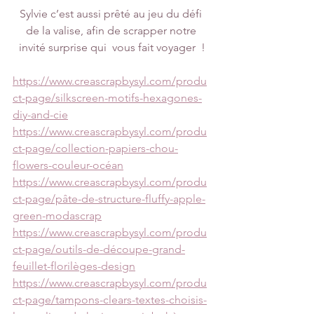
Sylvie c’est aussi prêté au jeu du défi 
de la valise, afin de scrapper notre 
invité surprise qui  vous fait voyager  !
https://www.creascrapbysyl.com/produ
ct-page/silkscreen-motifs-hexagones-
diy-and-cie
https://www.creascrapbysyl.com/produ
ct-page/collection-papiers-chou-
flowers-couleur-océan
https://www.creascrapbysyl.com/produ
ct-page/pâte-de-structure-fluffy-apple-
green-modascrap
https://www.creascrapbysyl.com/produ
ct-page/outils-de-découpe-grand-
feuillet-florilèges-design
https://www.creascrapbysyl.com/produ
ct-page/tampons-clears-textes-choisis-