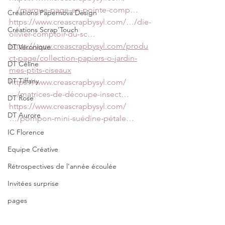
…/marque-page-en-pointe-comp…
Créations Papernova Design
https://www.creascrapbysyl.com/…/die-
Créations Scrap'Touch
olivier-comptoir-du-sc…
https://www.creascrapbysyl.com/produ
DT Véronique
ct-page/collection-papiers-o-jardin-
DT Céline
mes-ptits-ciseaux
DT Tiffany
https://www.creascrapbysyl.com/
…/matrices-de-découpe-insect…
DT Rose
https://www.creascrapbysyl.com/
DT Aurore
…/pompon-mini-suédine-pétale…
IC Florence
Equipe Créative
Rétrospectives de l’année écoulée
Invitées surprise
pages