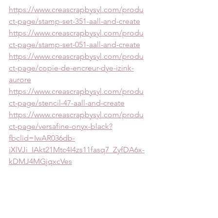
https://www.creascrapbysyl.com/produ
ct-page/stamp-set-351-aall-and-create
https://www.creascrapbysyl.com/produ
ct-page/stamp-set-051-aall-and-create
https://www.creascrapbysyl.com/produ
ct-page/copie-de-encreur-dye-izink-
aurore
https://www.creascrapbysyl.com/produ
ct-page/stencil-47-aall-and-create
https://www.creascrapbysyl.com/produ
ct-page/versafine-onyx-black?
fbclid=IwAR036db-
iXlVJi_IAkt21Mtc4I4zs11fasq7_ZyfDA6x-
kDMJ4MGjqxcVes