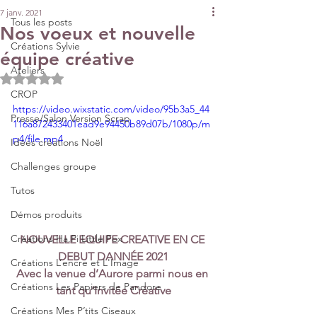
7 janv. 2021
Tous les posts
Nos voeux et nouvelle
Créations Sylvie
équipe créative
Ateliers
Noté NaN étoiles sur 5.
CROP
https://video.wixstatic.com/video/95b3a5_44
Presse/Salon Version Scrap
116a872433401ead9e94450b89d07b/1080p/m
p4/file.mp4
Idées créations Noël
Challenges groupe
Tutos
Démos produits
Créations Ha.Pi Little Fox
NOUVELLE EQUIPE CREATIVE EN CE 
DEBUT DANNÉE 2021
Créations L’encre et L'Image
Avec la venue d’Aurore parmi nous en 
Créations Les Papiers de Pandore
tant qu’Invitée Créative
Créations Mes P’tits Ciseaux