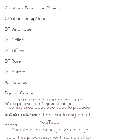
Créations Papernova Design
Créations Scrap'Touch
DT Véronique
DT Céline
DT Tiffany
DT Rose
DT Aurore
IC Florence
Equipe Créative
Je m’appelle Aurore vous me 
Rétrospectives de l’année écoulée
connaissez peut-être sous le pseudo 
Invitées surprise
@De_joliescreations sur Instagram et 
YouTube.
pages
J’habite à Toulouse, j’ai 27 ans et je 
serai très prochainement maman chien 