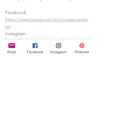
Facebook
https://www.facebook.com/creascrapby
syl
Instagram
https://www.instagram.com/vioupscrap/
Email
Facebook
Instagram
Pinterest
https://www.instagram.com/creascrapb
ysyl/
Avec UNE GRANDE NOUVEAUTÉ, la 
boutique a créer sa chaîne YouTube.
Pour ma part je ne vous promets pas 
des vidéos de grandes cinéastes 😂  
manque quelques outils pour 
s’organiser, mais pour commencer 
vous pourrez retrouver bientôt des 
vidéos d’Aurore De_joliescreations 