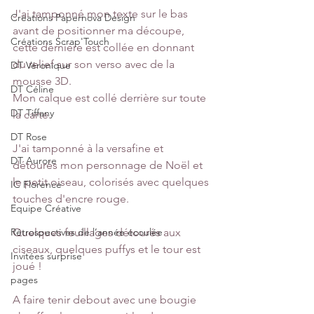
J'ai tamponné mon texte sur le bas 
Créations Papernova Design
avant de positionner ma découpe, 
Créations Scrap'Touch
cette dernière est collée en donnant 
du relief sur son verso avec de la 
DT Véronique
mousse 3D.
DT Céline
Mon calque est collé derrière sur toute 
DT Tiffany
la carte.
DT Rose
J'ai tamponné à la versafine et 
DT Aurore
détourés mon personnage de Noël et 
le petit oiseau, colorisés avec quelques 
IC Florence
touches d'encre rouge.
Equipe Créative
Rétrospectives de l’année écoulée
Quelques feuillages détourés aux 
ciseaux, quelques puffys et le tour est 
Invitées surprise
joué !
pages
A faire tenir debout avec une bougie 