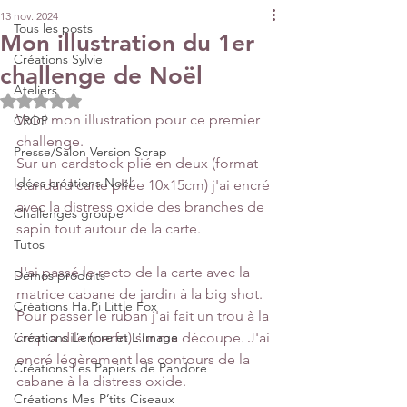
13 nov. 2024
Tous les posts
Mon illustration du 1er
Créations Sylvie
challenge de Noël
Ateliers
Noté NaN étoiles sur 5.
Voici mon illustration pour ce premier 
CROP
challenge.
Presse/Salon Version Scrap
Sur un cardstock plié en deux (format 
Idées créations Noël
standard carte pliée 10x15cm) j'ai encré 
avec la distress oxide des branches de 
Challenges groupe
sapin tout autour de la carte.
Tutos
J'ai passé le recto de la carte avec la 
Démos produits
matrice cabane de jardin à la big shot. 
Créations Ha.Pi Little Fox
Pour passer le ruban j'ai fait un trou à la 
Créations L’encre et L'Image
crop a dile (perfo) sur ma découpe. J'ai 
encré légèrement les contours de la 
Créations Les Papiers de Pandore
cabane à la distress oxide.
Créations Mes P’tits Ciseaux