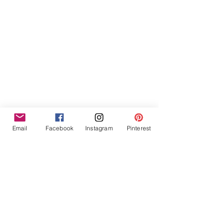
Email
Facebook
Instagram
Pinterest
Les ateliers de Noël !!!!!!!! A vos dates 
!!!!!
Carterie, home-déco, pages, décos de 
tables, emballages cadeaux.... le choix 
est vaste !