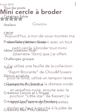
9 mai 2019
Tous les posts
Mini cercle à broder
Créations Sylvie
Noté NaN étoiles sur 5.
Coucou 
Ateliers
CROP
Aujourd'hui, à moi de vous montrer ma 
Presse/Salon Version Scrap
dernière petite création avec un tout 
petit cercle à broder tout mimi 
Idées créations Noël
(diamètre 10cm) que j'ai offert.
Challenges groupe
J'ai utilisé une feuille de la collection 
Tutos
"Esprit Brocante" de Chou&Flowers 
Démos produits
pour le fond, utilisé un tampon texte 
Comptoir du Scrap à la distress oxide 
Créations Ha.Pi Little Fox
et versafine noire, ensuite avec le 
Créations L’encre et L'Image
pochoir "Little star" de Kesiart j'ai 
Créations Les Papiers de Pandore
appliqué ces mignonnes petites 
étoiles en haut à gauche à la pâte de 
Créations Mes P’tits Ciseaux