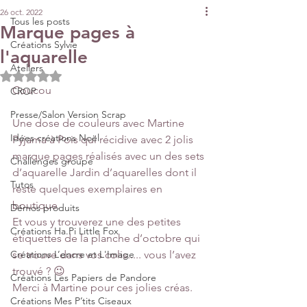
26 oct. 2022
Tous les posts
Marque pages à
Créations Sylvie
l'aquarelle
Ateliers
Noté NaN étoiles sur 5.
Coucou
CROP
Presse/Salon Version Scrap
Une dose de couleurs avec Martine 
Idées créations Noël
Pyjama à Pois qui récidive avec 2 jolis 
marque pages réalisés avec un des sets 
Challenges groupe
d’aquarelle Jardin d’aquarelles dont il 
Tutos
reste quelques exemplaires en 
boutique.
Démos produits
Et vous y trouverez une des petites 
Créations Ha.Pi Little Fox
étiquettes de la planche d’octobre qui 
Créations L’encre et L'Image
se trouve dans vos colis..... vous l’avez 
trouvé ? 😉
Créations Les Papiers de Pandore
Merci à Martine pour ces jolies créas.
Créations Mes P’tits Ciseaux