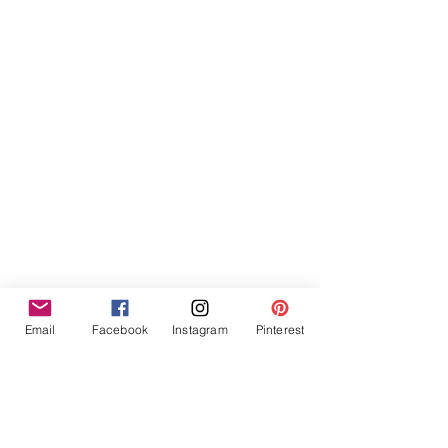
Email
Facebook
Instagram
Pinterest
Voir la boutique
Suivez la boutique sur Facebook
https://www.facebook.com/creascrapby
syl