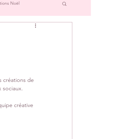
tions Noël
cre et L'Image
Créations Scrap'Touch
ipe Créative
 créations de 
x sociaux.
quipe créative 