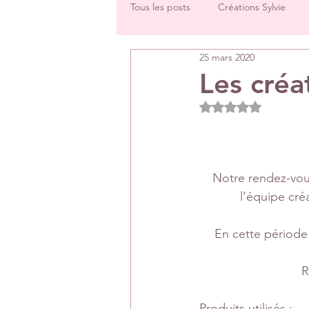
Tous les posts
Créations Sylvie
25 mars 2020
Challenges groupe
Tutos
Les créa
Noté NaN étoiles 
Créations Les Papiers de Pandore
DT Véronique
DT Céline
Notre rendez-vous
l’équipe cré
Rétrospectives de l’année écoulée
En cette période 
R
Produits utilisés :