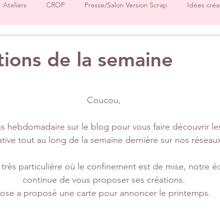
Ateliers
CROP
Presse/Salon Version Scrap
Idées créa
Démos produits
Créations Ha.Pi Little Fox
Créations L’en
tions de la semaine
sur 5.
Créations Mes P’tits Ciseaux
Créations Papernova Design
Coucou,
DT Tiffany
DT Rose
DT Aurore
IC Florence
Equ
 hebdomadaire sur le blog pour vous faire découvrir les
ative tout au long de la semaine dernière sur nos réseau
Invitées surprise
pages
très particulière où le confinement est de mise, notre é
continue de vous proposer ses créations.
ose a proposé une carte pour annoncer le printemps. 